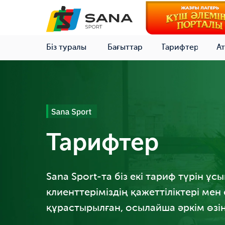
Біз туралы
Бағыттар
Тарифтер
Ат
Тарифтер
Sana Sport-та біз екі тариф түрін ұс
клиенттеріміздің қажеттіліктері ме
құрастырылған, осылайша әркім өзін