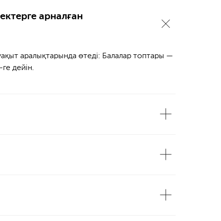
ектерге арналған
 уақыт аралықтарында өтеді: Балалар топтары —
-ге дейін.