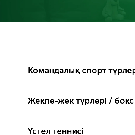
Командалық спорт түрлер
Жекпе-жек түрлері / бокс
Үстел теннисі