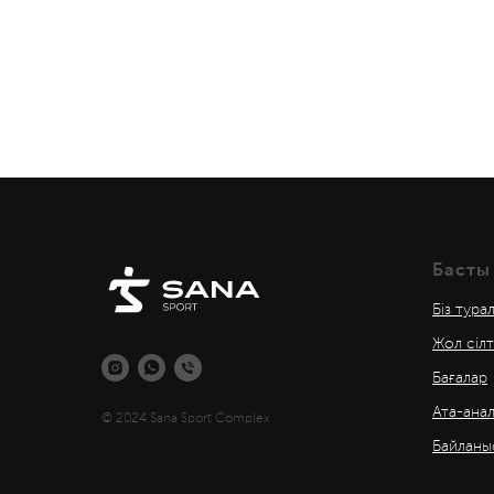
Басты
Біз тура
Жол сіл
Бағалар
Ата-ана
© 2024 Sana Sport Complex
Байланы