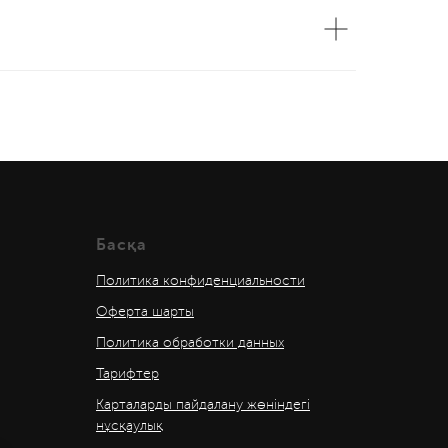
Басқа
Политика конфиденциальности
Оферта шарты
Политика обработки данных
Тарифтер
Карталарды пайдалану жөніндегі
нұсқаулық