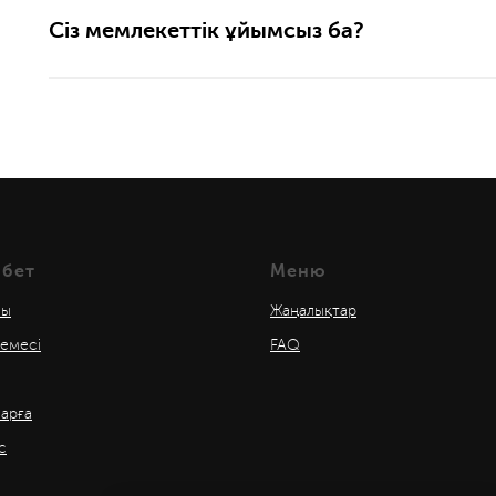
Сіз мемлекеттік ұйымсыз ба?
 бет
Меню
лы
Жаңалықтар
темесі
FAQ
ларға
с