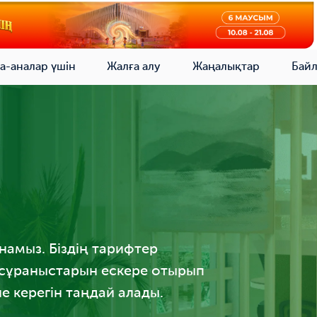
а-аналар үшін
Жалға алу
Жаңалықтар
Бай
ынамыз. Біздің тарифтер
н сұраныстарын ескере отырып
е керегін таңдай алады.