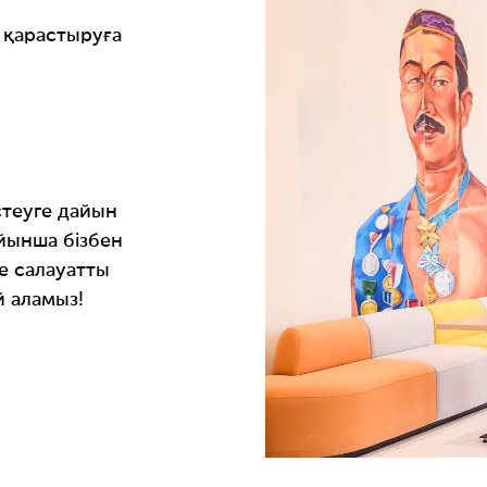
н
 қарастыруға
істеуге дайын
ынша бізбен
е салауатты
 аламыз!