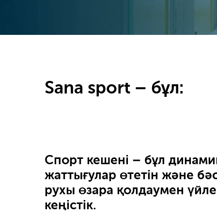
Sana sport – бұл:
Спорт кешені – бұл динам
жаттығулар өтетін және бә
рухы өзара қолдаумен үйле
кеңістік.