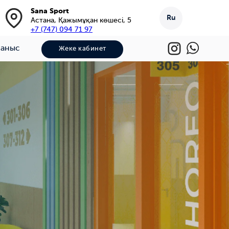
Sana Sport
Ru
Астана, Қажымұқан көшесі, 5
+7 (747) 094 71 97
ланыс
Жеке кабинет