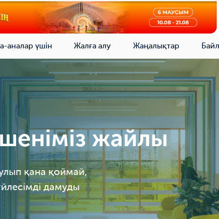
а-аналар үшін
Жалға алу
Жаңалықтар
Бай
ешеніміз жайлы
аулып қана қоймай,
үйлесімді дамуды