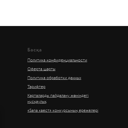
Басқа
Политика конфиденциальности
Оферта шарты
Политика обработки данных
Тарифтер
Карталарды пайдалану жөніндегі
нұсқаулық
«Sana квест» конкурсының ережелері