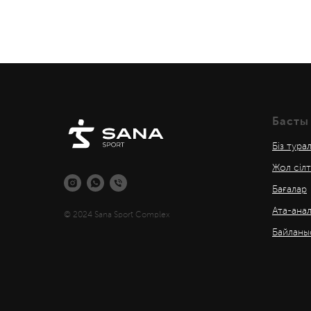
Басты
Біз тура
Жол сіл
Бағалар
Ата-ана
© 2024 Sana Sport Complex
Байланы