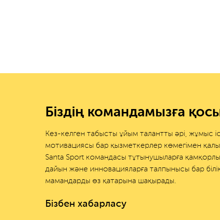
Біздің командамызға қо
Кез-келген табысты ұйым талантты әрі, жұмыс і
мотивациясы бар қызметкерлер көмегімен қалы
Santa Sport командасы тұтынушыларға қамқорлы
дайын және инновацияларға талпынысы бар білік
мамандарды өз қатарына шақырады.
Бізбен хабарласу