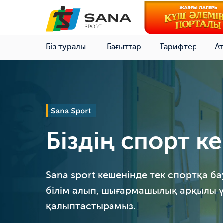
Біз туралы
Бағыттар
Тарифтер
Ат
Біздің спорт к
Sana sport кешенінде тек спортқа б
білім алып, шығармашылық арқылы 
қалыптастырамыз.