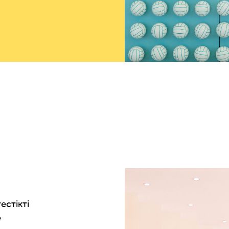
естікті
е