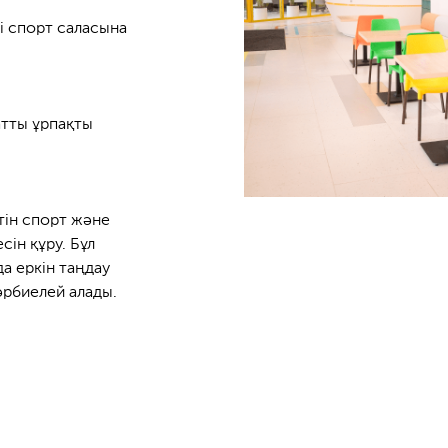
лі спорт саласына
атты ұрпақты
тін спорт және
ін құру. Бұл
а еркін таңдау
әрбиелей алады.