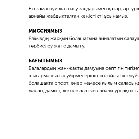
Біз заманауи жаттығу залдарымен қатар, әртүр
арнайы жабдықталған кеңістікті ұсынамыз.
МИССИЯМЫЗ
Еліміздің жарқын болашағына айналатын салау
тәрбиелеу және дамыту.
БАҒЫТЫМЫЗ
Балалардың жан-жақты дамуына септігін тигізе
шығармашылық үйірмелерінің қолайлы экожүйес
болашақта спорт, өнер немесе ғылым саласынд
жасап, дамып, жетіле алатын саналы ұрпақты т