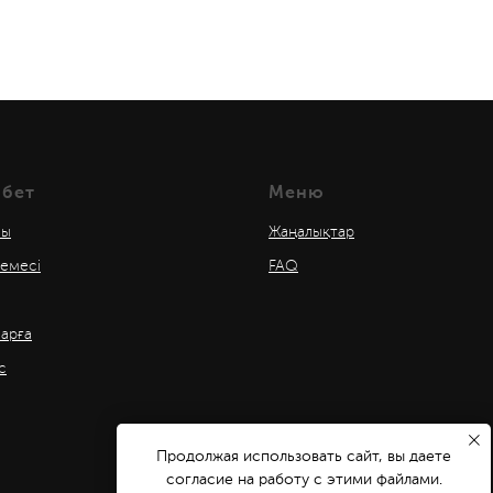
 бет
Меню
лы
Жаңалықтар
темесі
FAQ
ларға
с
Продолжая использовать сайт, вы даете
согласие на работу с этими файлами.