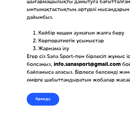
шығармашылықты дамытуға бағытталға
ынтымақтастықтың әртүрлі нысандарын
дайынбыз.
Кейбір кешен аумағын жалға беру
Корпоративтік ұсыныстар
Жарнама ілу
Егер сіз Sana Sport-пен бірлесіп жұмыс 
болсаңыз,
info.sanasport@gmail.com
бой
байланыса аласыз. Бірлесе белсенді жән
өмірге шабыттандыратын жобалар жасай
Аренда