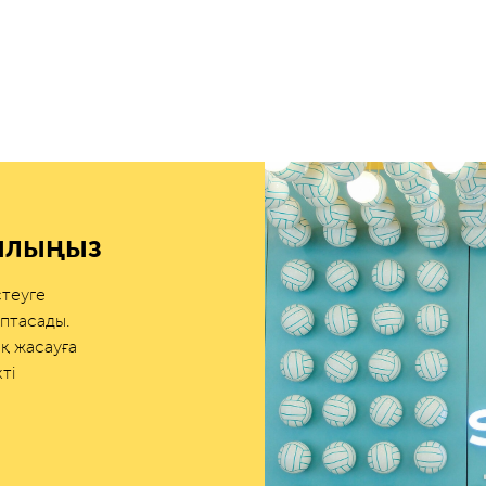
сылыңыз
стеуге
птасады.
қ жасауға
ті