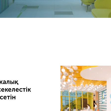
икалық
секелестік
сетін