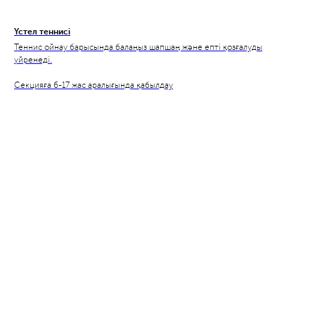
Үстел теннисі
Теннис ойнау барысында балаңыз шапшаң және епті қозғалуды
үйренеді.
Секцияға 6-17 жас аралығында қабылдау