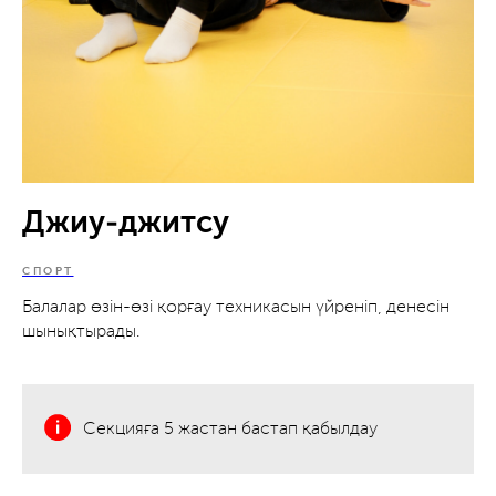
Джиу-джитсу
СПОРТ
Балалар өзін-өзі қорғау техникасын үйреніп, денесін
шынықтырады.
Секцияға 5 жастан бастап қабылдау