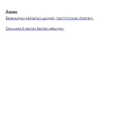
Дзюдо
Балаңыздың қайратын шыңдап, тәртіптілікке үйретеді.
Секцияға 4 жастан бастап қабылдау.