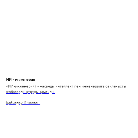
ИИ - инженерия
«ИИ-инженерия» - жасанды интеллект пен инженерияға байланысты
жобаларды құруды қамтиды.
Қабылдау 11 жастан.