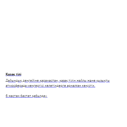
Қазақ тілі
Дайындық деңгейіне қарамастан, қазақ тілін жайлы және қызықты
атмосферада меңгергісі келетіндерге арналған кеңістік.
6 жастан бастап қабылдау.