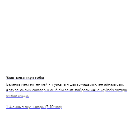
Ұзартылған күн тобы
Балаңыз мектептен кейінгі уақытын шығармашылықпен айналысып,
әртүрлі ғылым салаларынан білім алып, пайдалы және қауіпсіз ортада
өткізе алады.
1-4 сынып оқушылары (7-10 жас)