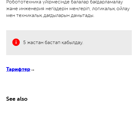
Робототехника үйірмесінде балалар бағдарламалау
және инженерия негіздерін меңгеріп, логикалық ойлау
мен техникалық дағдыларын дамытады.
5 жастан бастап қабылдау.
Тарифтер
→
See also