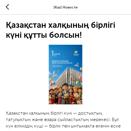
[Kaz] Новости
Қазақстан халқының бірлігі
күні құтты болсын!
Қазақстан халқының бірлігі күні — достықтың,
татулықтың және өзара сыйластықтың мерекесі. Бұл
күн еліміздің күші — бірлік пен ынтымақта екенін еске