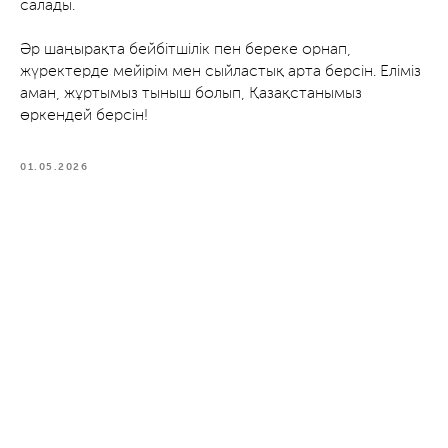
салады.
Әр шаңырақта бейбітшілік пен береке орнап,
жүректерде мейірім мен сыйластық арта берсін. Еліміз
аман, жұртымыз тыныш болып, Қазақстанымыз
өркендей берсін!
01.05.2026