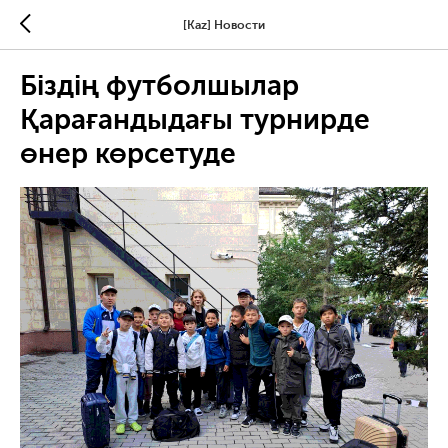
[Kaz] Новости
Біздің футболшылар
Қарағандыдағы турнирде
өнер көрсетуде