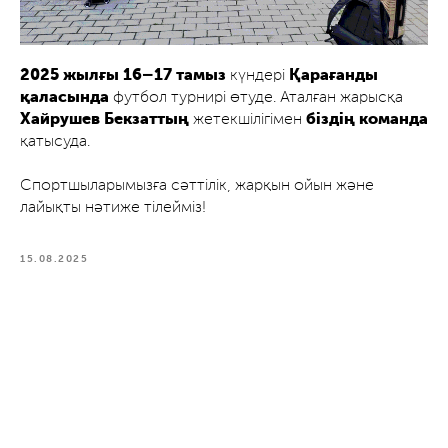
2025 жылғы 16–17 тамыз
күндері
Қарағанды
қаласында
футбол турнирі өтуде. Аталған жарысқа
Хайрушев Бекзаттың
жетекшілігімен
біздің команда
қатысуда.
Спортшыларымызға сәттілік, жарқын ойын және
лайықты нәтиже тілейміз!
15.08.2025