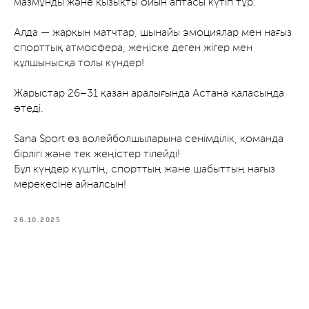
мазмұнды және қызықты ойын аптасы күтіп тұр.
Алда — жарқын матчтар, шынайы эмоциялар мен нағыз
спорттық атмосфера, жеңіске деген жігер мен
құлшынысқа толы күндер!
Жарыстар 26–31 қазан аралығында Астана қаласында
өтеді.
Sana Sport өз волейболшыларына сенімділік, команда
бірлігі және тек жеңістер тілейді!
Бұл күндер күштің, спорттың және шабыттың нағыз
мерекесіне айналсын!
26.10.2025