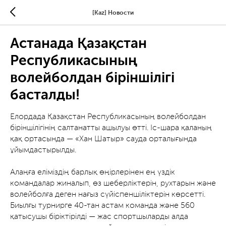
[Kaz] Новости
Астанада Қазақстан
Республикасының
волейболдан біріншілігі
басталды!
Елордада Қазақстан Республикасының волейболдан
біріншілігінің салтанатты ашылуы өтті. Іс-шара қаланың
қақ ортасында — «Хан Шатыр» сауда орталығында
ұйымдастырылды.
Алаңға еліміздің барлық өңірлерінен ең үздік
командалар жиналып, өз шеберліктерін, рухтарын және
волейболға деген нағыз сүйіспеншіліктерін көрсетті.
Биылғы турнирге 40-тан астам команда және 560
қатысушы біріктірілді — жас спортшыларды алда