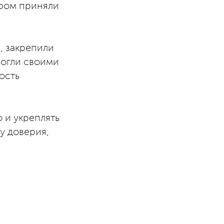
ором приняли
, закрепили
могли своими
ость
 и укреплять
у доверия,