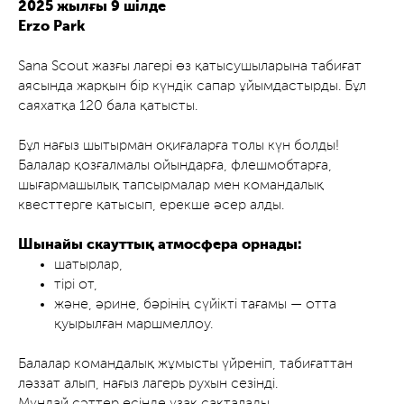
2025 жылғы 9 шілде
Erzo Park
Sana Scout жазғы лагері өз қатысушыларына табиғат
аясында жарқын бір күндік сапар ұйымдастырды. Бұл
саяхатқа 120 бала қатысты.
Бұл нағыз шытырман оқиғаларға толы күн болды!
Балалар қозғалмалы ойындарға, флешмобтарға,
шығармашылық тапсырмалар мен командалық
квесттерге қатысып, ерекше әсер алды.
Шынайы скауттық атмосфера орнады:
шатырлар,
тірі от,
және, әрине, бәрінің сүйікті тағамы — отта
қуырылған маршмеллоу.
Балалар командалық жұмысты үйреніп, табиғаттан
ләззат алып, нағыз лагерь рухын сезінді.