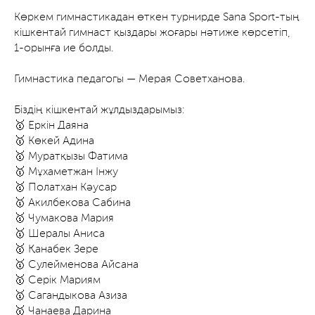
Көркем гимнастикадан өткен турнирде Sana Sport-тың
кішкентай гимнаст қыздары жоғары нәтиже көрсетіп,
1-орынға ие болды.
Гимнастика педагогы — Мерая Советханова.
Біздің кішкентай жұлдыздарымыз:
🥇 Еркін Даяна
🥇 Көкей Адина
🥇 Муратқызы Фатима
🥇 Мұхаметжан Інжу
🥇 Полатхан Кәусар
🥇 Акилбекова Сабина
🥇 Чумакова Мария
🥇 Шералы Аниса
🥇 Қанабек Зере
🥇 Сулейменова Айсана
🥇 Серік Мариям
🥇 Сагандыкова Азиза
🥇 Чанаева Дарина