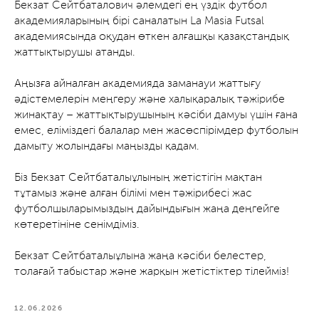
Бекзат Сейтбаталович әлемдегі ең үздік футбол
академияларының бірі саналатын La Masia Futsal
академиясында оқудан өткен алғашқы қазақстандық
жаттықтырушы атанды.
Аңызға айналған академияда заманауи жаттығу
әдістемелерін меңгеру және халықаралық тәжірибе
жинақтау – жаттықтырушының кәсіби дамуы үшін ғана
емес, еліміздегі балалар мен жасөспірімдер футболын
дамыту жолындағы маңызды қадам.
Біз Бекзат Сейтбаталыұлының жетістігін мақтан
тұтамыз және алған білімі мен тәжірибесі жас
футболшыларымыздың дайындығын жаңа деңгейге
көтеретініне сенімдіміз.
Бекзат Сейтбаталыұлына жаңа кәсіби белестер,
толағай табыстар және жарқын жетістіктер тілейміз!
12.06.2026