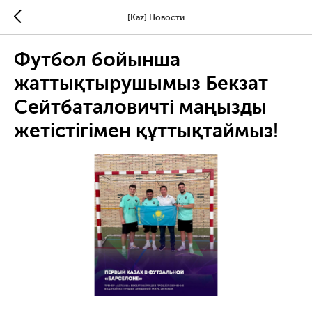
[Kaz] Новости
Футбол бойынша
жаттықтырушымыз Бекзат
Сейтбаталовичті маңызды
жетістігімен құттықтаймыз!