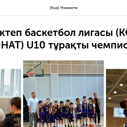
[Kaz] Новости
ктеп баскетбол лигасы (
АТ) U10 тұрақты чемпи