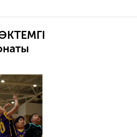
КӨКТЕМГІ
онаты