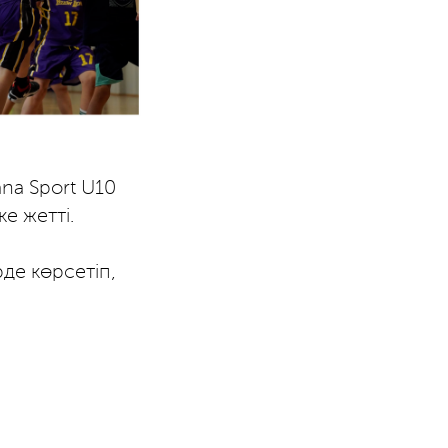
na Sport U10
е жетті.
де көрсетіп,