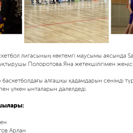
кетбол лигасының көктемгі маусымы аясында Sa
қтырушы Полоротова Яна жетекшілігімен жеңіск
баскетболдағы алғашқы қадамдарын сенімді түр
пен үлкен ынталарын дәлелдеді.
шылары:
лен
тов Арлан