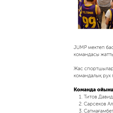
JUMP мектеп бас
командасы жатты
Жас спортшылар 
командалық рух 
Команда ойын
Титов Давид
Сарсеков А
Сатмағамбе