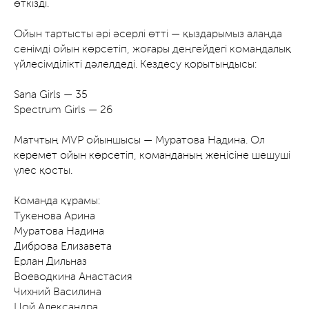
өткізді.
Ойын тартысты әрі әсерлі өтті — қыздарымыз алаңда
сенімді ойын көрсетіп, жоғары деңгейдегі командалық
үйлесімділікті дәлелдеді. Кездесу қорытындысы:
Sana Girls — 35
Spectrum Girls — 26
Матчтың MVP ойыншысы — Муратова Надина. Ол
керемет ойын көрсетіп, команданың жеңісіне шешуші
үлес қосты.
Команда құрамы:
Тукенова Арина
Муратова Надина
Диброва Елизавета
Ерлан Дильназ
Воеводкина Анастасия
Чихний Василина
Цой Александра