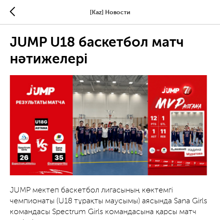
[Kaz] Новости
JUMP U18 баскетбол матч
нәтижелері
JUMP мектеп баскетбол лигасының көктемгі
чемпионаты (U18 тұрақты маусымы) аясында Sana Girls
командасы Spectrum Girls командасына қарсы матч