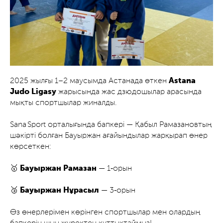
2025 жылғы 1–2 маусымда Астанада өткен
Astana
Judo Ligasy
жарысында жас дзюдошылар арасында
мықты спортшылар жиналды.
Sana Sport орталығында бапкері — Қабыл Рамазановтың
шәкірті болған Бауыржан ағайындылар жарқырап өнер
көрсеткен:
🥇
Бауыржан Рамазан
— 1‑орын
🥉
Бауыржан Нұрасыл
— 3‑орын
Өз өнерлерімен көрінген спортшылар мен олардың