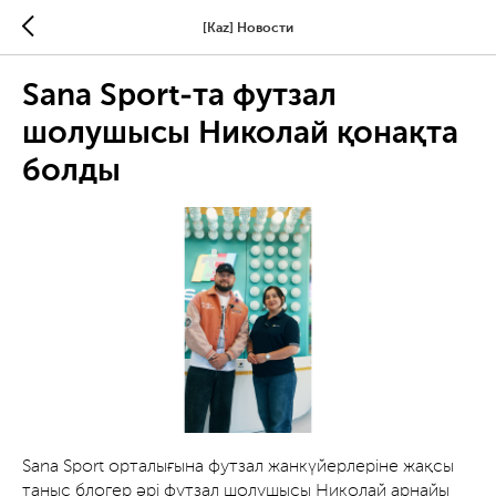
[Kaz] Новости
Sana Sport-та футзал
шолушысы Николай қонақта
болды
Sana Sport орталығына футзал жанкүйерлеріне жақсы
таныс блогер әрі футзал шолушысы Николай арнайы