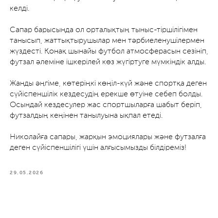
келді.
Сапар барысында ол орталықтың тыныс-тіршілігімен
танысып, жаттықтырушылар мен тәрбиеленушілермен
жүздесті. Қонақ шынайы футбол атмосферасын сезініп,
футзал әлеміне ішкерілей көз жүгіртуге мүмкіндік алды.
Жанды әңгіме, көтеріңкі көңіл-күй және спортқа деген
сүйіспеншілік кездесудің ерекше өтуіне себеп болды.
Осындай кездесулер жас спортшыларға шабыт беріп,
футзалдың кеңінен танылуына ықпал етеді.
Николайға сапары, жарқын эмоциялары және футзалға
деген сүйіспеншілігі үшін алғысымызды білдіреміз!
29.05.2026