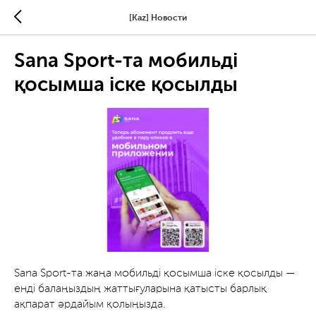
[Kaz] Новости
Sana Sport-та мобильді
қосымша іске қосылды
Sana Sport-та жаңа мобильді қосымша іске қосылды —
енді балаңыздың жаттығуларына қатысты барлық
ақпарат әрдайым қолыңызда.