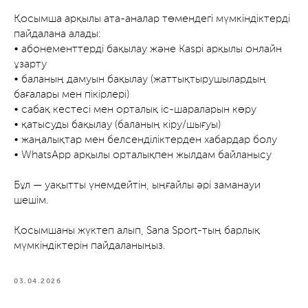
Қосымша арқылы ата-аналар төмендегі мүмкіндіктерді
пайдалана алады:
• абонементтерді бақылау және Kaspi арқылы онлайн
ұзарту
• баланың дамуын бақылау (жаттықтырушылардың
бағалары мен пікірлері)
• сабақ кестесі мен орталық іс-шараларын көру
• қатысуды бақылау (баланың кіру/шығуы)
• жаңалықтар мен белсенділіктерден хабардар болу
• WhatsApp арқылы орталықпен жылдам байланысу
Бұл — уақытты үнемдейтін, ыңғайлы әрі заманауи
шешім.
Қосымшаны жүктеп алып, Sana Sport-тың барлық
мүмкіндіктерін пайдаланыңыз.
03.04.2026