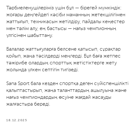
Тәрбиеленушілеріміз үшін бұл — бірегей мүмкіндік:
жоғары деңгейдегі кәсіби маманның жетекшілігімен
жаттығып, техникасын жетілдіру, пайдалы кеңестер
мен тәлім алу, ең бастысы — нағыз чемпионның
үлгісінен шабыттану.
Балалар жаттығуларға белсене қатысып, сұрақтар
қойып, жаңа тәсілдерді меңгерді. Бұл баға жетпес
тәжірибе олардың спорттық жетістіктерге жету
жолында үлкен септігін тигізеді.
Sana Sport бала кезден спортқа деген сүйіспеншілікті
қалыптастырып, жаңа таланттардың ашылуына және
нағыз чемпиондардың өсуіне жағдай жасауды
жалғастыра береді.
18.12.2025