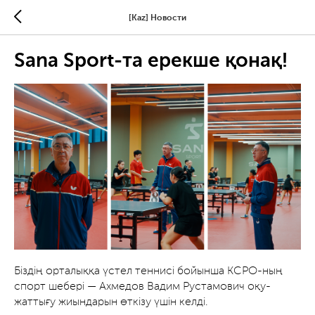
[Kaz] Новости
Sana Sport-та ерекше қонақ!
Біздің орталыққа үстел теннисі бойынша КСРО-ның
спорт шебері — Ахмедов Вадим Рустамович оқу-
жаттығу жиындарын өткізу үшін келді.