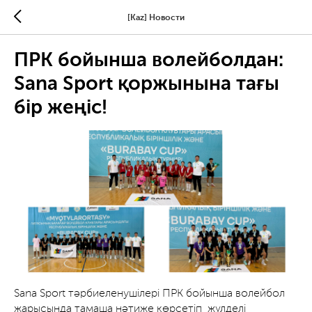
[Kaz] Новости
ПРК бойынша волейболдан:
Sana Sport қоржынына тағы
бір жеңіс!
Sana Sport тәрбиеленушілері ПРК бойынша волейбол
жарысында тамаша нәтиже көрсетіп, жүлделі