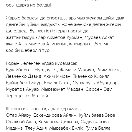
орындарға ие болды!
Жарыс барысында спортшыларымыз жоғары дайындық
деңгейін, ұйымшылдықты және жеңіске деген жігерін
дәлелдеді. Бұл жетістіктердің артында
жаттықтырушылар Ахметов Курман, Мусаев Асхат
және Алпамысова Алинаның қажырлы еңбегі мен
кәсіби шеберлігі тұр.
І орын иеленген ұлдар құрамасы:
Құдайберген Нұрдаулет, Жамали Мадияр, Раим Аким,
Левченко Давид, Аким Имран, Ткаченко Кирилл,
Қайырбек Тимур, Ермек Рахат, Сунхарұлы Абуаңсар,
Муратов Ануар, Мырзахмет Мардан, Сәрсен Әділ,
Терещенко Матвей.
ІІІ орын иеленген қыздар құрамасы:
Отар Айару, Ескендирова Айлин, Куйлыбаева Зере,
Оралбай Аяла, Кемелова Дильназ, Садвакасова
Медина, Тлеу Адия, Мырзабек Еңлік, Гуила Белла,