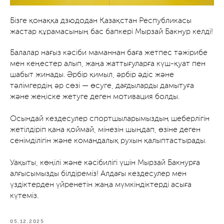
Бізге қонаққа дзюдодан Қазақстан Республикасы
жастар құрамасының бас бапкері Мырзай Бакнур келді!
Балалар нағыз кәсіби маманнан баға жетпес тәжірибе
мен кеңестер алып, жаңа жаттығуларға күш-қуат пен
шабыт жинады. Әрбір қимыл, әрбір әдіс және
тәлімгердің әр сөзі — өсуге, дағдыларды дамытуға
және жеңіске жетуге деген мотивация болды.
Осындай кездесулер спортшыларымыздың шеберлігін
жетілдіріп қана қоймай, мінезін шыңдап, өзіне деген
сенімділігін және командалық рухын қалыптастырады.
Уақыты, көңілі және кәсібилігі үшін Мырзай Бакнурға
алғысымызды білдіреміз! Алдағы кездесулер мен
үздіктерден үйренетін жаңа мүмкіндіктерді асыға
күтеміз.
05.12.2025