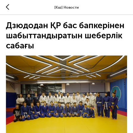
[Kaz] Новости
Дзюдодан ҚР бас бапкерінен
шабыттандыратын шеберлік
сабағы