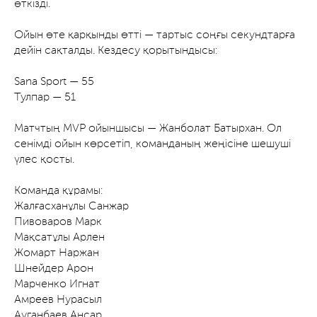
өткізді.
Ойын өте қарқынды өтті — тартыс соңғы секундтарға
дейін сақталды. Кездесу қорытындысы:
Sana Sport — 55
Тулпар — 51
Матчтың MVP ойыншысы — Жанболат Батырхан. Ол
сенімді ойын көрсетіп, команданың жеңісіне шешуші
үлес қосты.
Команда құрамы:
Жалғасханұлы Санжар
Пивоваров Марк
Мақсатұлы Арлен
Жомарт Наржан
Шнейдер Арон
Марченко Игнат
Амреев Нурасыл
Ауганбаев Ансар