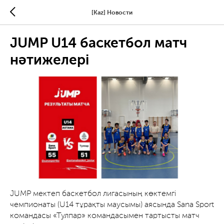
[Kaz] Новости
JUMP U14 баскетбол матч
нәтижелері
JUMP мектеп баскетбол лигасының көктемгі
чемпионаты (U14 тұрақты маусымы) аясында Sana Sport
командасы «Тулпар» командасымен тартысты матч