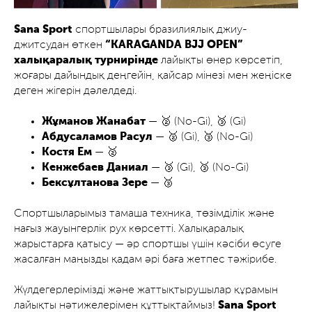
Sana Sport
спортшылары бразилиялық джиу-
джитсудан өткен
“KARAGANDA BJJ OPEN”
халықаралық турнирінде
лайықты өнер көрсетіп,
жоғары дайындық деңгейін, қайсар мінезі мен жеңіске
деген жігерін дәлелдеді.
Жұманов Жанабат
— 🥈 (No-Gi), 🥉 (Gi)
Абдусаламов Расул
— 🥈 (Gi), 🥉 (No-Gi)
Костя Ем
— 🥈
Кенжебаев Даниал
— 🥉 (Gi), 🥉 (No-Gi)
Бексұлтанова Зере
— 🥉
Спортшыларымыз тамаша техника, төзімділік және
нағыз жауынгерлік рух көрсетті. Халықаралық
жарыстарға қатысу — әр спортшы үшін кәсіби өсуге
жасалған маңызды қадам әрі баға жетпес тәжірибе.
Жүлдегерлерімізді және жаттықтырушылар құрамын
лайықты нәтижелерімен құттықтаймыз!
Sana Sport