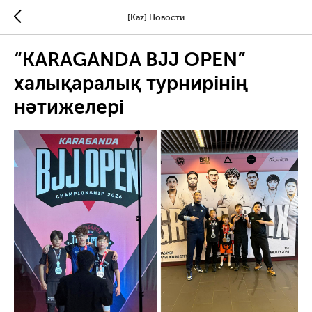
[Kaz] Новости
“KARAGANDA BJJ OPEN”
халықаралық турнирінің
нәтижелері