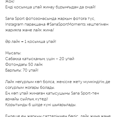
Жоқ!
Енді қосымша ұпай жинау бұрынғыдан да оңай!
Sana Sport фотозонасында жарқын фотоға түс,
Instagram парақшаңа #SanaSportMoments хештегімен
жарияла және лайк жина/
Әр лайк = 1 қосымша ұпай!
Мысалы:
Сабаққа қатысқаның үшін – 20 ұпай
Фотоңдағы 50 лайк
Барлығы: 70 ұпай!
Лайк неғұрлым көп болса, жеңіске жету мүмкіндігің де
соғұрлым жоғары болады.
Ең көп ұпай жинаған қатысушыны Sana Sport-тен
арнайы сыйлық күтеді!
Қорытынды 6 шілде күні шығарылады.
Ендеше ең жарқын сәттеріңмен бөліс, лайк жина және