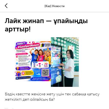
[Kaz] Новости
Лайк жинап — ұпайыңды
арттыр!
Біздің квестте жеңіске жету үшін тек сабаққа қатысу
жеткілікті деп ойлайсың ба?