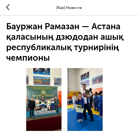
[Kaz] Новости
Бауржан Рамазан — Астана
қаласының дзюдодан ашық
республикалық турнирінің
чемпионы