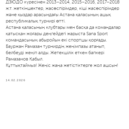
ДЗЮДО күресінен 2013–2014, 2015–2016, 2017–2018
ж.т. жеткіншектер, жасөспірімдер, кіші жасөспірімдер
және қыздар арасындағы Астана қаласының ашық
республикалық турнирі өтті.
Астана қаласының клубтары мен басқа да командалар
қатысқан жоғары деңгейдегі жарыста Sana Sport
командасының абыройын екі спортшы қорғады.
Бауржан Рамазан турнирдің жеңімпазы атанып,
белбеуді жеңіп алды. Жетекшілік еткен бапкері
Рамазанов Қабыл.
Құттықтаймыз! Жеңіс жаңа жетістіктерге жол ашсын!
14.02.2026