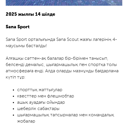
2025 жылғы 14 шілде
Sana Sport
Sana Sport орталығында Sana Scout жазғы лагерінің 4-
маусымы басталды!
Алғашқы сәттен-ақ балалар бір-бірімен танысып,
белсенді демалыс, шығармашылық пен спортқа толы
атмосфераға енді. Алда оларды мазмұнды бағдарлама
күтіп тұр:
спорттық жаттығулар
квесттер мен флешмобтар
ашық ауадағы ойындар
шеберлік сабақтары
шығармашылық тапсырмалар мен командалық
жобалар