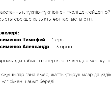
зақстанның түкпір-түкпірінен түрлі деңгейдегі 
рысты ерекше қызықты әрі тартысты етті.
ижелері:
асименко Тимофей
— 1 орын
асименко Александр
— 3 орын
рымызды табысты өнер көрсеткендерімен құтт
к оқушылар ғана емес, жаттықтырушылар да үздік
з үлгісімен шабыт береді!