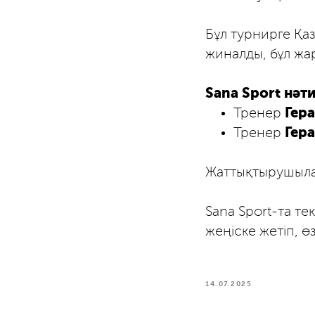
Бұл турнирге Қа
жиналды, бұл жа
Sana Sport нәт
Тренер
Гер
Тренер
Гер
Жаттықтырушыла
Sana Sport-та те
жеңіске жетіп, ө
14.07.2025