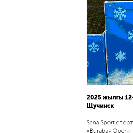
2025 жылғы 12
Щучинск
Sana Sport спор
«Burabay Open» 