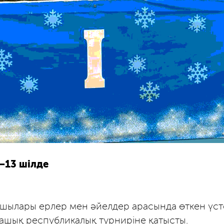
–13 шілде
тшылары ерлер мен әйелдер арасында өткен үст
ашық республикалық турниріне қатысты.