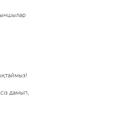
ойыншылар
ықтаймыз!
сіз дамып,