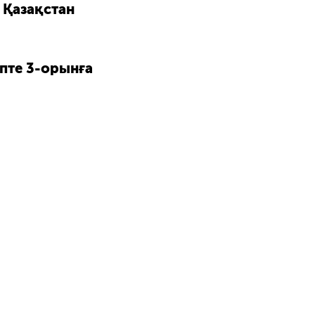
а
Қазақстан
пте 3-орынға