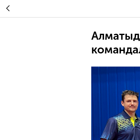
Алматыд
командал