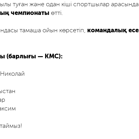
ылы туған және одан кіші спортшылар арасынд
ның чемпионаты
өтті.
ндасы тамаша ойын көрсетіп,
командалық есе
ы (барлығы — КМС):
 Николай
ыстан
ар
аксим
таймыз!