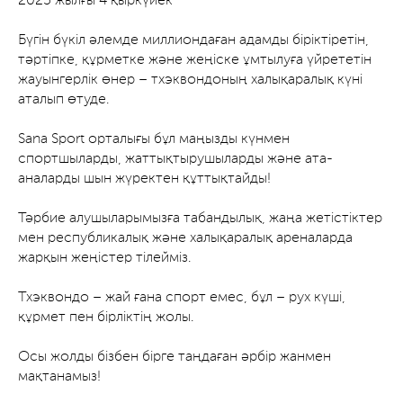
2025 жылғы 4 қыркүйек
Бүгін бүкіл әлемде миллиондаған адамды біріктіретін,
тәртіпке, құрметке және жеңіске ұмтылуға үйрететін
жауынгерлік өнер – тхэквондоның халықаралық күні
аталып өтуде.
Sana Sport орталығы бұл маңызды күнмен
спортшыларды, жаттықтырушыларды және ата-
аналарды шын жүректен құттықтайды!
Тәрбие алушыларымызға табандылық, жаңа жетістіктер
мен республикалық және халықаралық ареналарда
жарқын жеңістер тілейміз.
Тхэквондо – жай ғана спорт емес, бұл – рух күші,
құрмет пен бірліктің жолы.
Осы жолды бізбен бірге таңдаған әрбір жанмен
мақтанамыз!