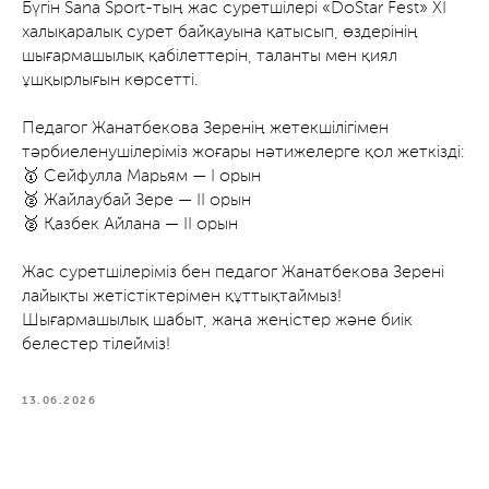
Бүгін Sana Sport-тың жас суретшілері «DoStar Fest» XI
халықаралық сурет байқауына қатысып, өздерінің
шығармашылық қабілеттерін, таланты мен қиял
ұшқырлығын көрсетті.
Педагог Жанатбекова Зеренің жетекшілігімен
тәрбиеленушілеріміз жоғары нәтижелерге қол жеткізді:
🥇 Сейфулла Марьям — І орын
🥈 Жайлаубай Зере — ІІ орын
🥈 Қазбек Айлана — ІІ орын
Жас суретшілеріміз бен педагог Жанатбекова Зерені
лайықты жетістіктерімен құттықтаймыз!
Шығармашылық шабыт, жаңа жеңістер және биік
белестер тілейміз!
13.06.2026