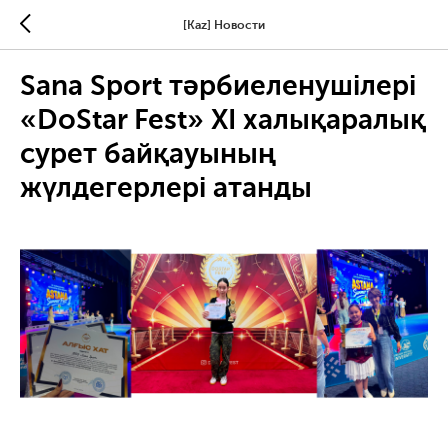
[Kaz] Новости
Sana Sport тәрбиеленушілері
«DoStar Fest» XI халықаралық
сурет байқауының
жүлдегерлері атанды