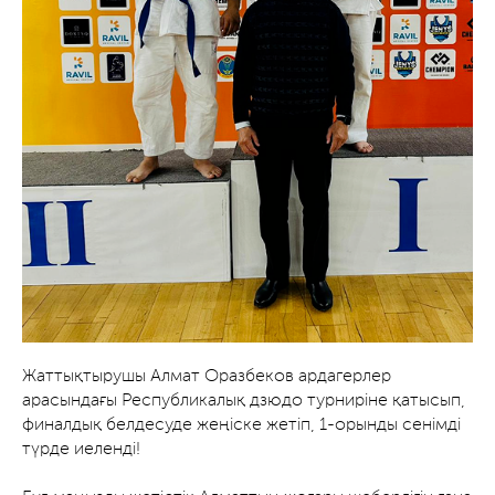
Жаттықтырушы Алмат Оразбеков ардагерлер
арасындағы Республикалық дзюдо турниріне қатысып,
финалдық белдесуде жеңіске жетіп, 1-орынды сенімді
түрде иеленді!