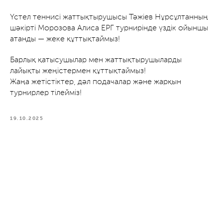
Үстел теннисі жаттықтырушысы Тәжіев Нұрсұлтанның
шәкірті Морозова Алиса ЕРГ турнирінде үздік ойыншы
атанды — жеке құттықтаймыз!
Барлық қатысушылар мен жаттықтырушыларды
лайықты жеңістермен құттықтаймыз!
Жаңа жетістіктер, дәл подачалар және жарқын
турнирлер тілейміз!
19.10.2025