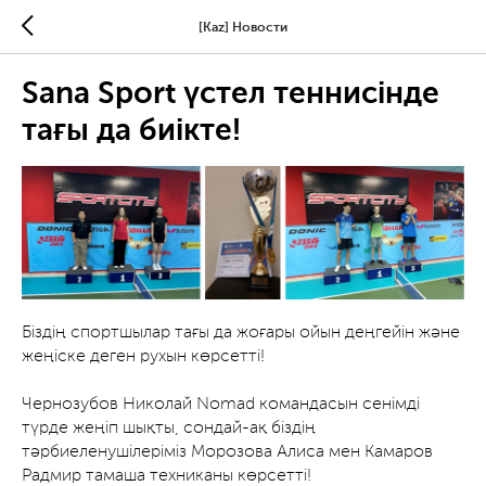
[Kaz] Новости
Sana Sport үстел теннисінде
тағы да биікте!
Біздің спортшылар тағы да жоғары ойын деңгейін және
жеңіске деген рухын көрсетті!
Чернозубов Николай Nomad командасын сенімді
түрде жеңіп шықты, сондай-ақ біздің
тәрбиеленушілеріміз Морозова Алиса мен Камаров
Радмир тамаша техниканы көрсетті!