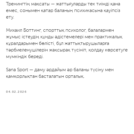
Тренингтің мақсаты — жаттығуларды тек тиімді қана
емес, сонымен қатар баланың психикасына қауіпсіз
ету.
Михаил Боттинг, спорттық психолог, балалармен
жұмыс істеудің құнды әдістемелері мен практикалық
құралдарымен бөлісті, бұл жаттықтырушыларға
тәрбиеленушілерін жақсырақ түсініп, қолдау көрсетуге
мүмкіндік береді.
Sana Sport — даму әрдайым әр баланы түсіну мен
қамқорлықтан басталатын орталық.
04.02.2026