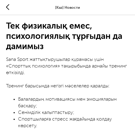
[Kaz] Новости
Тек физикалық емес,
психологиялық тұрғыдан да
дамимыз
Sana Sport жаттықтырушылар құрамасы үшін
«Спорттық психология» тақырыбында арнайы тренинг
өткізілді.
Тренинг барысында негізгі мәселелер қаралды:
Балалардың мотивациясы мен эмоцияларын
басқару;
Сенімділік қалыптастыру;
Спортшыларға стресс жағдайында қолдау
көрсету.