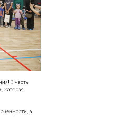
ия! В честь
», которая
лоченности, а