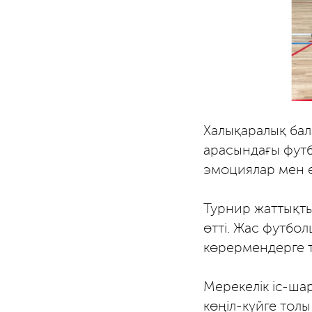
Халықаралық бал
арасындағы фут
эмоциялар мен е
Турнир жаттықты
өтті. Жас футбол
көрермендерге 
Мерекелік іс-ша
көңіл-күйге толы