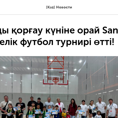
[Kaz] Новости
ы қорғау күніне орай San
елік футбол турнирі өтті!