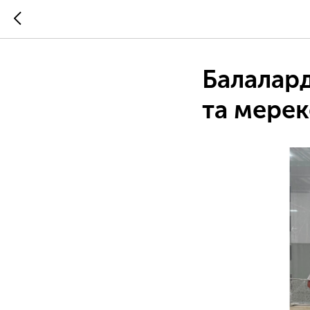
Балалард
та мерек