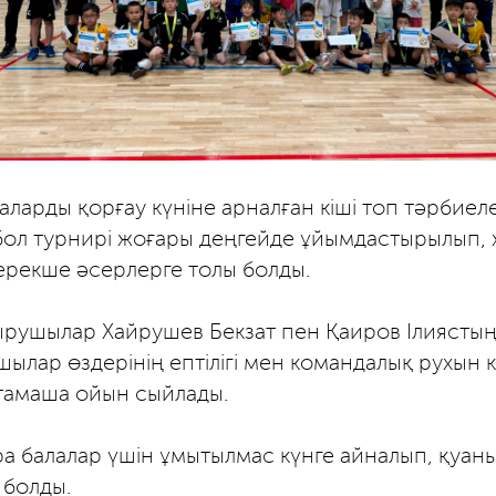
аларды қорғау күніне арналған кіші топ тәрбиел
бол турнирі жоғары деңгейде ұйымдастырылып,
рекше әсерлерге толы болды.
рушылар Хайрушев Бекзат пен Қаиров Ілиястың 
шылар өздерінің ептілігі мен командалық рухын к
тамаша ойын сыйлады.
ра балалар үшін ұмытылмас күнге айналып, қуаны
 болды.