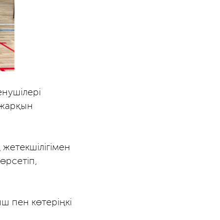
енушілері
 жарқын
жетекшілігімен
өрсетіп,
ш пен көтеріңкі